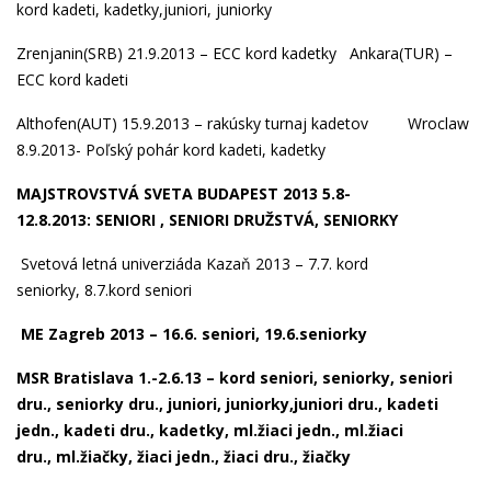
kord
kadeti,
kadetky
,
juniori
,
juniorky
Zrenjanin(SRB) 21.9.2013 – ECC
kord kadetky
Ankara(TUR) –
ECC kord kadeti
Althofen(AUT) 15.9.2013 –
rakúsky turnaj kadetov
Wroclaw
8.9.2013- Poľský pohár
kord kadeti
,
kadetky
MAJSTROVSTVÁ SVETA BUDAPEST 2013 5.8-
12.8.2013:
SENIORI
,
SENIORI DRUŽSTVÁ
,
SENIORKY
Svetová letná univerziáda Kazaň 2013 –
7.7. kord
seniorky
,
8.7.kord seniori
ME Zagreb 2013 –
16.6. seniori
,
19.6.seniorky
MSR Bratislava 1.-2.6.13 – kord
seniori
,
seniorky,
seniori
dru.,
seniorky dru.,
juniori
,
juniorky
,
juniori dru.,
kadeti
jedn
.,
kadeti dru
.,
kadetky,
ml.žiaci jedn
.,
ml.žiaci
dru
.,
ml.žiačky
,
žiaci jedn
.,
žiaci dru.,
žiačky