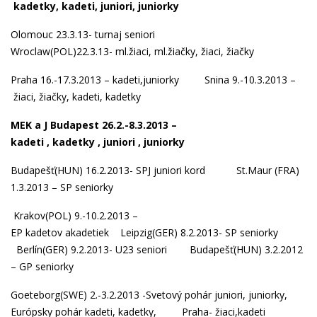
kadetky,
kadeti
,
juniori,
juniorky
Olomouc 23.3.13-
turnaj seniori
Wroclaw(POL)22.3.13-
ml.žiaci
,
ml.žiačky
,
žiaci
,
žiačky
Praha 16.-17.3.2013 –
kadeti
,
juniorky
Snina 9.-10.3.2013 –
žiaci,
žiačky
,
kadeti
,
kadetky
MEK a J Budapest 26.2.-8.3.2013 –
kadeti
,
kadetky
,
juniori
,
juniorky
Budapešť(HUN) 16.2.2013-
SPJ juniori kord
St.Maur (FRA)
1.3.2013 – SP seniorky
Krakov(POL) 9.-10.2.2013 –
EP
kadetov
a
kadetiek
Leipzig(GER) 8.2.2013-
SP seniorky
Berlín(GER) 9.2.2013-
U23 seniori
Budapešť(HUN) 3.2.2012
– GP seniorky
Goeteborg(SWE) 2.-3.2.2013 -Svetový pohár
juniori,
juniorky
,
Európsky pohár
kadeti
,
kadetky
, Praha-
žiaci,
kadeti