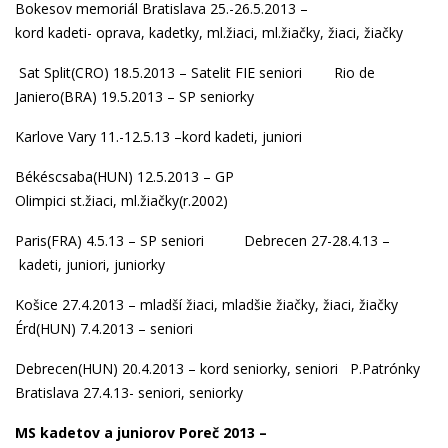
Bokesov memoriál Bratislava 25.-26.5.2013 –
kord
kadeti-
oprava,
kadetky
,
ml.žiaci
,
ml.žiačky,
žiaci,
žiačky
Sat Split(CRO) 18.5.2013 –
Satelit FIE seniori
Rio de
Janiero(BRA) 19.5.2013 –
SP seniorky
Karlove Vary 11.-12.5.13 –
kord kadeti
,
juniori
Békéscsaba(HUN) 12.5.2013 – GP
Olimpici
st.žiaci
,
ml.žiačky(r.2002
)
Paris(FRA) 4.5.13 –
SP seniori
Debrecen 27-28.4.13 –
kadeti
,
junior
i,
juniorky
Košice 27.4.2013 –
mladší žiaci
,
mladšie žiačky
,
žiaci
,
žiačky
Érd(HUN) 7.4.2013 –
seniori
Debrecen(HUN) 20.4.2013 – kord
seniorky,
seniori
P.Patrónky
Bratislava 27.4.13-
seniori
,
seniorky
MS kadetov a juniorov Poreč 2013 –