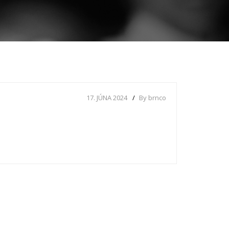
17. JÚNA 2024
By brnco