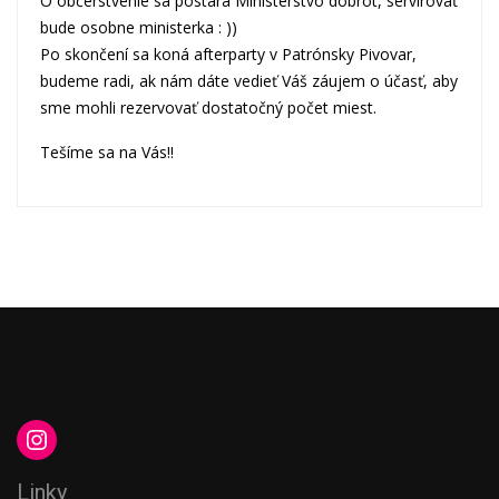
O občerstvenie sa postará
Ministerstvo dobrôt
, servírovať
bude osobne ministerka : ))
Po skončení sa koná afterparty v
Patrónsky Pivovar
,
budeme radi, ak nám dáte vedieť Váš záujem o účasť, aby
sme mohli rezervovať dostatočný počet miest.
Tešíme sa na Vás!!
Linky