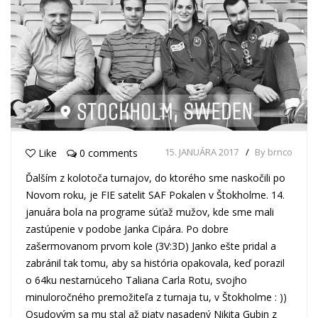
15. JANUÁRA 2017
By brnco
Like
0 comments
Ďalším z kolotoča turnajov, do ktorého sme naskočili po
Novom roku, je FIE satelit SAF Pokalen v Štokholme. 14.
januára bola na programe súťaž mužov, kde sme mali
zastúpenie v podobe Janka Cipára. Po dobre
zašermovanom prvom kole (3V:3D) Janko ešte pridal a
zabránil tak tomu, aby sa história opakovala, keď porazil
o 64ku nestarnúceho Taliana Carla Rotu, svojho
minuloročného premožiteľa z turnaja tu, v Štokholme : ))
Osudovým sa mu stal až piaty nasadený Nikita Gubin z