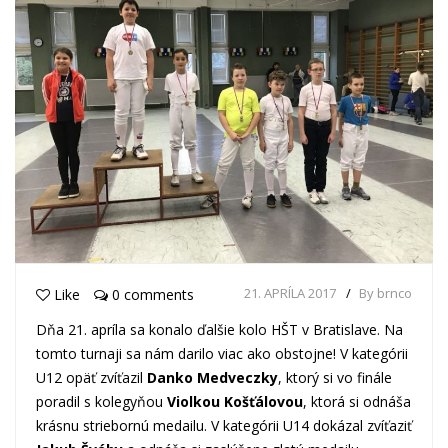
21. APRÍLA 2017
By brnco
Like
0 comments
Dňa 21. apríla sa konalo ďalšie kolo HŠT v Bratislave. Na
tomto turnaji sa nám darilo viac ako obstojne! V kategórii
U12 opäť zvíťazil
Danko Medveczky
, ktorý si vo finále
poradil s kolegyňou
Violkou Košťálovou
, ktorá si odnáša
krásnu striebornú medailu. V kategórii U14 dokázal zvíťaziť