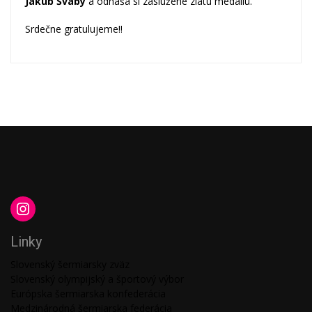
Jakub Šváby
a odnáša si zaslúžene zlatú medailu.
Srdečne gratulujeme!!
Linky
Slovenský šermiarsky zväz
Slovenský olympijský a športový výbor
Európska šermiarska konfederácia
Medzinárodná šermiarska federácia