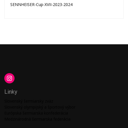
SENNHEISER-Cup-XVII-2023-2024
Linky
Slovenský šermiarsky zväz
Slovenský olympijský a športový výbor
Európska šermiarska konfederácia
Medzinárodná šermiarska federácia