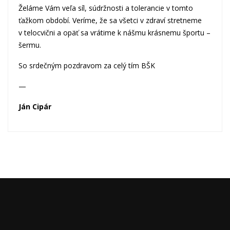
Želáme Vám veľa síl, súdržnosti a tolerancie v tomto
ťažkom období. Veríme, že sa všetci v zdraví stretneme
v telocvični a opäť sa vrátime k nášmu krásnemu športu –
šermu.
So srdečným pozdravom za celý tím BŠK
—
Ján Cipár