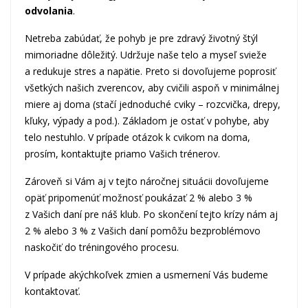
odvolania
.
Netreba zabúdať, že pohyb je pre zdravý životný štýl
mimoriadne dôležitý. Udržuje naše telo a myseľ svieže
a redukuje stres a napätie. Preto si dovoľujeme poprosiť
všetkých našich zverencov, aby cvičili aspoň v minimálnej
miere aj doma (stačí jednoduché cviky – rozcvička, drepy,
kľuky, výpady a pod.). Základom je ostať v pohybe, aby
telo nestuhlo. V prípade otázok k cvikom na doma,
prosím, kontaktujte priamo Vašich trénerov.
Zároveň si Vám aj v tejto náročnej situácii dovoľujeme
opäť pripomenúť možnosť poukázať 2 % alebo 3 %
z Vašich daní pre náš klub. Po skončení tejto krízy nám aj
2 % alebo 3 % z Vašich daní pomôžu bezproblémovo
naskočiť do tréningového procesu.
V prípade akýchkoľvek zmien a usmernení Vás budeme
kontaktovať.