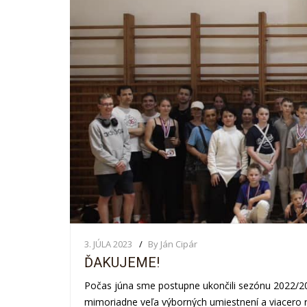
3. JÚLA 2023
By Ján Cipár
ĎAKUJEME!
Počas júna sme postupne ukončili sezónu 2022/20
mimoriadne veľa výborných umiestnení a viacero 