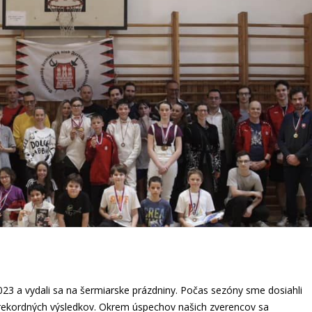
23 a vydali sa na šermiarske prázdniny. Počas sezóny sme dosiahli
rekordných výsledkov. Okrem úspechov našich zverencov sa