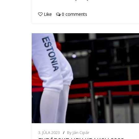
Like
0 comments
3. JÚLA 2023
By Ján Cipár