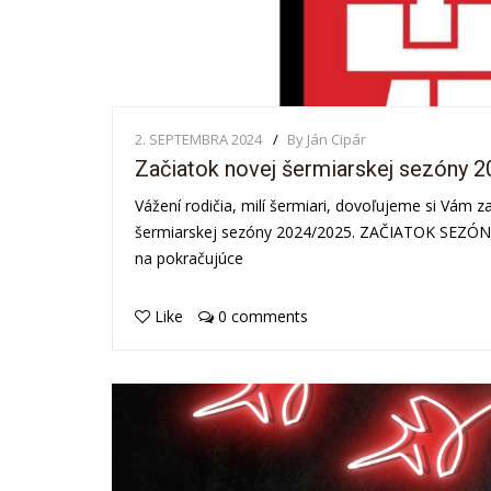
2. SEPTEMBRA 2024
By Ján Cipár
Začiatok novej šermiarskej sezóny 2
Vážení rodičia, milí šermiari, dovoľujeme si Vám z
šermiarskej sezóny 2024/2025. ZAČIATOK SEZÓNY
na pokračujúce
Like
0 comments