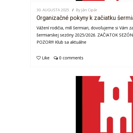
30. AUGUSTA 2025
By Ján Cipár
Organizačné pokyny k začiatku šermi
Vážení rodičia, milí šermiari, dovoľujeme si Vám z
šermiarskej sezóny 2025/2026. ZAČIATOK SEZÓNY 
POZOR!!! Klub sa aktuálne
Like
0 comments