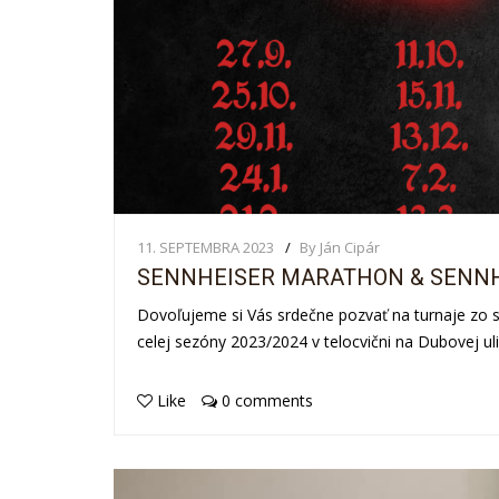
11. SEPTEMBRA 2023
By Ján Cipár
SENNHEISER MARATHON & SENNHE
Dovoľujeme si Vás srdečne pozvať na turnaje zo 
celej sezóny 2023/2024 v telocvični na Dubovej ulic
Like
0 comments