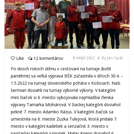
8. MÁJA 2022
By Ján Cipár
Like
12 komentárov
Po dvoch rokoch útlmu v cestovaní na turnaje (kvôli
pandémii) sa veľká výprava BŠK zúčastnila v dňoch 30.4. –
1.5.2022 na turnaji slovenského pohára v Košiciach. Naši
šermiari dosiahli na turnaji výborné výkony. V kategórii
mini žiačok si 6. miesto vybojovala najmladšia členka
výpravy Tamarka Molnárová. V žiackej kategórii dosiahol
pekné 7. miesto Adamko Rázus. V kategórii žiačok sa
umiestnila na 6. mieste Zuzka Tulejová, ktorá pridala 7.
miesto v kategórii kadetiek a senzačné 3. miesto v
najstaršej kategórii junioriek. Matej Knepp dosiahol 6.