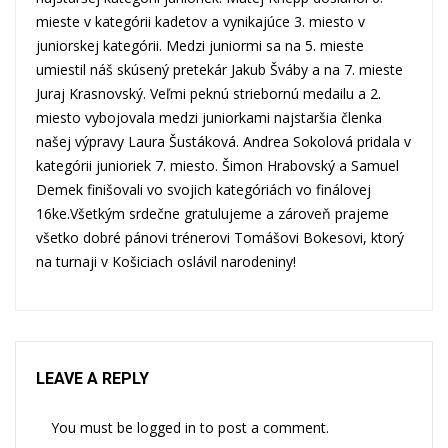
mieste v kategórii kadetov a vynikajúce 3. miesto v
juniorskej kategórii. Medzi juniormi sa na 5. mieste
umiestil náš skúsený pretekár Jakub Šváby a na 7. mieste
Juraj Krasnovský. Veľmi peknú striebornú medailu a 2.
miesto vybojovala medzi juniorkami najstaršia členka
našej výpravy Laura Šustáková. Andrea Sokolová pridala v
kategórii junioriek 7. miesto. Šimon Hrabovský a Samuel
Demek finišovali vo svojich kategóriách vo finálovej
16ke.Všetkým srdečne gratulujeme a zároveň prajeme
všetko dobré pánovi trénerovi Tomášovi Bokesovi, ktorý
na turnaji v Košiciach oslávil narodeniny!
LEAVE A REPLY
You must be
logged in
to post a comment.