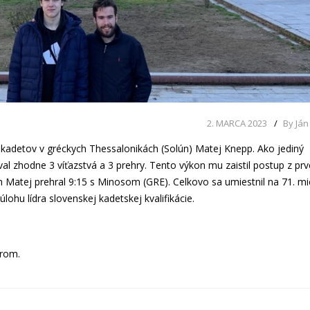
2. MARCA 2023
By Ján
kadetov v gréckych Thessalonikách (Solún) Matej Knepp. Ako jediný
al zhodne 3 víťazstvá a 3 prehry. Tento výkon mu zaistil postup z pr
h Matej prehral 9:15 s Minosom (GRE). Celkovo sa umiestnil na 71. mi
úlohu lídra slovenskej kadetskej kvalifikácie.
árom.