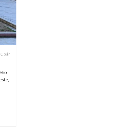
 Cipár
vého
este,