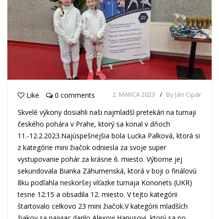
2. MARCA 2023
By Ján Cipár
Like
0 comments
Skvelé výkony dosiahli naši najmladší pretekári na turnaji
českého pohára v Prahe, ktorý sa konal v dňoch
11.-12.2.2023.Najúspešnejšia bola Lucka Palková, ktorá si
z kategórie mini žiačok odniesla za svoje super
vystupovanie pohár za krásne 6. miesto. Výborne jej
sekundovala Bianka Záhumenská, ktorá v boji o finálovú
8ku podľahla neskoršej víťazke turnaja Kononets (UKR)
tesne 12:15 a obsadila 12. miesto. V tejto kategórii
štartovalo celkovo 23 mini žiačok.V kategórii mladších
žiakov sa najviac darilo Alexovi Hanusovi, ktorý sa po