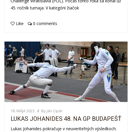
Challenge Wratislavia (POL). Počas tohto roka sa konal už
45. ročník turnaja. V kategórii žiačok
Like
0 comments
18. MÁJA 2023
By Ján Cipár
LUKAS JOHANIDES 48. NA GP BUDAPEŠŤ
Lukas Johanides pokračuje v neuveriteľných výsledkoch.