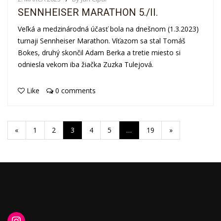
SENNHEISER MARATHON 5./II.
Veľká a medzinárodná účasť bola na dnešnom (1.3.2023)
turnaji Sennheiser Marathon. Víťazom sa stal Tomáš
Bokes, druhý skončil Adam Berka a tretie miesto si
odniesla vekom iba žiačka Zuzka Tulejová.
Like
0 comments
«
1
2
3
4
5
…
19
»