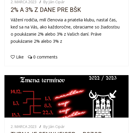
2. MARCA 2023
By Ján Cipár
2% A 3% Z DANE PRE BŠK
Vážení rodičia, milí členovia a priatelia klubu, nastal čas,
keď sa na Vás, ako každoročne, obraciame so žiadosťou
o poukázanie 2% alebo 3% z Vašich daní. Práve
poukázanie 2% alebo 3% z
Like
0 comments
2. MARCA 2023
By Ján Cipár