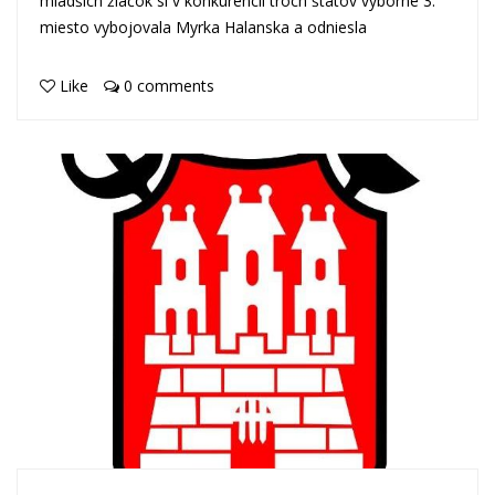
mladších žiačok si v konkurencii troch štátov výborné 3.
miesto vybojovala Myrka Halanska a odniesla
Like
0 comments