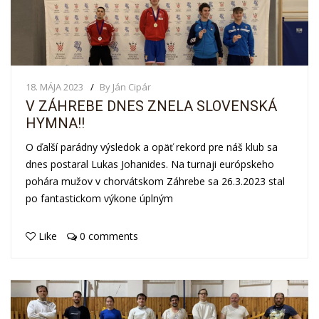
18. MÁJA 2023
By Ján Cipár
V ZÁHREBE DNES ZNELA SLOVENSKÁ
HYMNA!!
O ďalší parádny výsledok a opäť rekord pre náš klub sa
dnes postaral Lukas Johanides. Na turnaji európskeho
pohára mužov v chorvátskom Záhrebe sa 26.3.2023 stal
po fantastickom výkone úplným
Like
0 comments