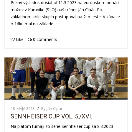
Pekný výsledok dosiahol 11.3.2023 na európskom pohári
mužov v Kamniku (SLO) náš tréner Ján Cipár. Po
základnom kole skupín postupoval na 2. mieste. V zápase
o 16ku mal na základe
Like
0 comments
18. MÁJA 2023
By Ján Cipár
SENNHEISER CUP VOL. 5./XVI.
Na piatom turnaji zo série Sennheiser cup sa 8.3.2023