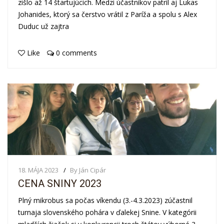
zišlo až 14 štartujúcich. Medzi účastníkov patril aj Lukas
Johanides, ktorý sa čerstvo vrátil z Paríža a spolu s Alex
Duduc už zajtra
Like
0 comments
18. MÁJA 2023
By Ján Cipár
CENA SNINY 2023
Plný mikrobus sa počas víkendu (3.-4.3.2023) zúčastnil
turnaja slovenského pohára v ďalekej Snine. V kategórii