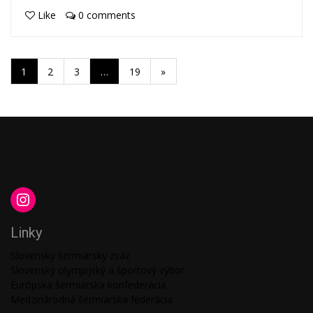
Like
0 comments
1
2
3
…
19
»
Linky
Slovenský šermiarsky zväz
Slovenský olympijský a športový výbor
Európska šermiarska konfederácia
Medzinárodná šermiarska federácia